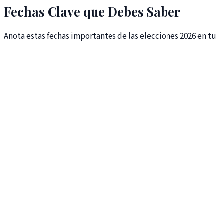
Fechas Clave que Debes Saber
Anota estas fechas importantes de las elecciones 2026 en tu
calendario.
5 de octubre
Fecha Límite de Inscripción Electoral
27 de octubre
Último Día para Enviar su Voto por Correo
3 de noviembre
Día de las Elecciones Generales
LOS TEMAS
Lo Que Defiende Tiffany