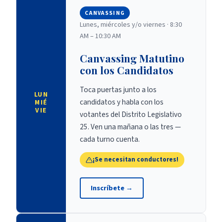
CANVASSING
Lunes, miércoles y/o viernes
·
8:30
AM – 10:30 AM
Canvassing Matutino
con los Candidatos
Toca puertas junto a los
LUN
candidatos y habla con los
MIÉ
VIE
votantes del Distrito Legislativo
25. Ven una mañana o las tres —
cada turno cuenta.
¡Se necesitan conductores!
Inscríbete
→